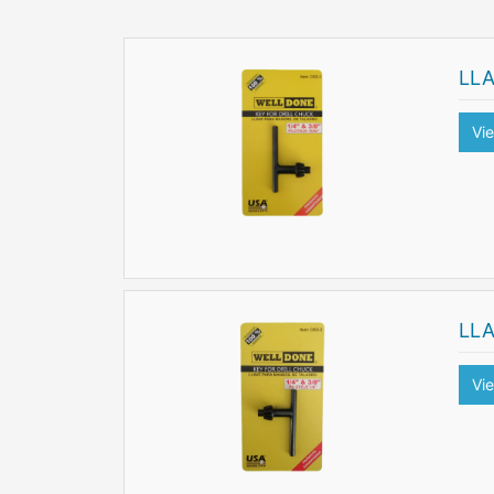
LLA
Vi
LL
Vi