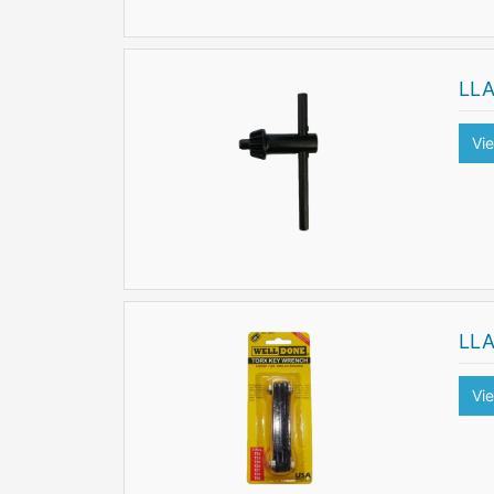
LLA
Vi
LLA
Vi