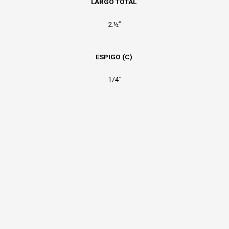
LARGO TOTAL
2.½”
ESPIGO (C)
1/4”