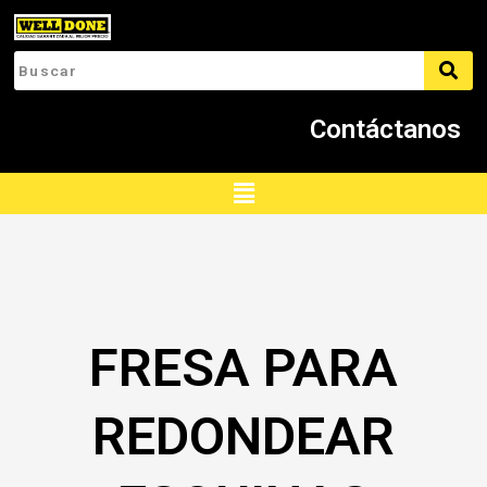
Ir
al
contenido
Contáctanos
Menú
FRESA PARA
REDONDEAR