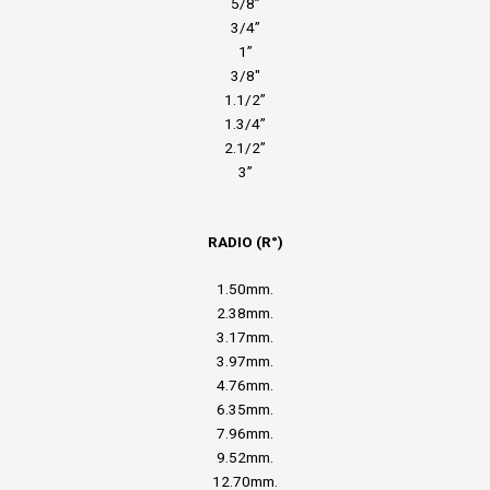
5/8”
3/4”
1”
3/8″
1.1/2”
1.3/4”
2.1/2”
3”
RADIO (R°)
1.50mm.
2.38mm.
3.17mm.
3.97mm.
4.76mm.
6.35mm.
7.96mm.
9.52mm.
12.70mm.