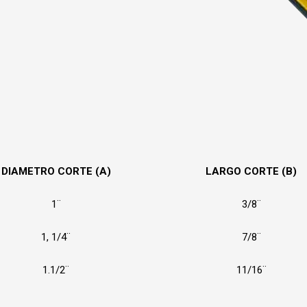
DIAMETRO CORTE (A)
LARGO CORTE (B)
1¨
3/8¨
1, 1/4¨
7/8¨
1.1/2¨
11/16¨