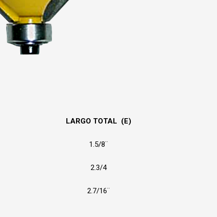
LARGO TOTAL (E)
1.5/8¨
2.3/4
2.7/16¨