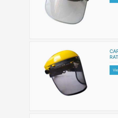
CA
RA
Vi