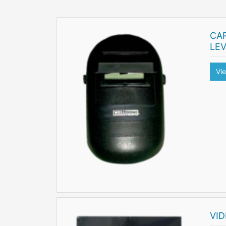
CA
LE
Vi
VI