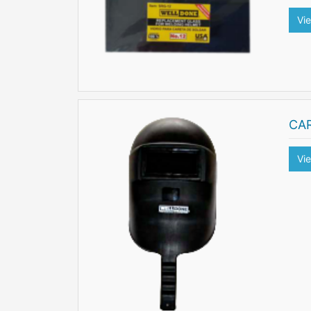
Vi
CA
Vi