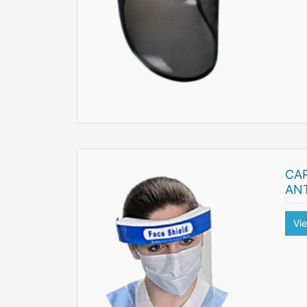
CA
AN
Vi